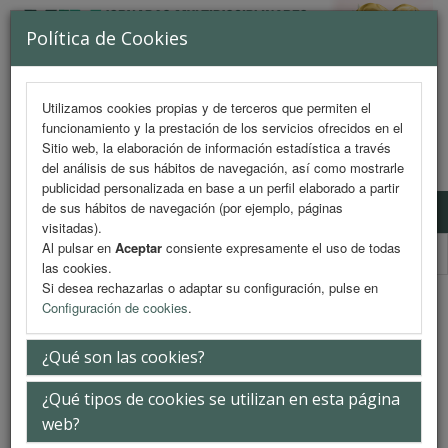
Política de Cookies
Utilizamos cookies propias y de terceros que permiten el
funcionamiento y la prestación de los servicios ofrecidos en el
MENU
Sitio web, la elaboración de información estadística a través
del análisis de sus hábitos de navegación, así como mostrarle
publicidad personalizada en base a un perfil elaborado a partir
de sus hábitos de navegación (por ejemplo, páginas
Comite Organizador
visitadas).
Al pulsar en
Aceptar
consiente expresamente el uso de todas
Comité Científico
las cookies.
Si desea rechazarlas o adaptar su configuración, pulse en
Comite Organizador
Configuración de cookies
.
¿Qué son las cookies?
Miembro
¿Qué tipos de cookies se utilizan en esta página
Dr. D. Alejandro Recio Mayoral
web?
Cardiología. Hospital Universitario Virgen Macarena.